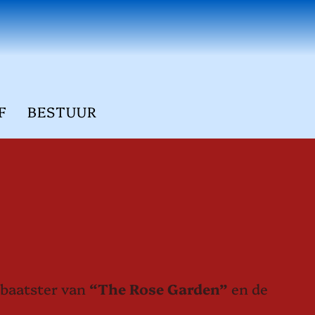
F
BESTUUR
tbaatster van
“The Rose Garden”
en de