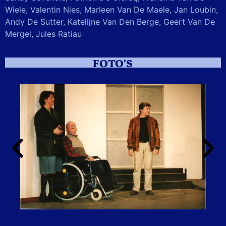
Wiele,
Valentin Nies, Marleen Van De Maele, Jan Loubin,
Andy De Sutter, Katelijne Van Den Berge, Geert Van De
Mergel, Jules Ratiau
FOTO'S